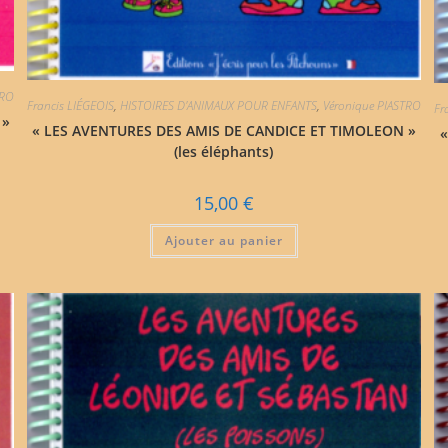
TRO
Francis LIÉGEOIS
,
HISTOIRES D'ANIMAUX POUR ENFANTS
,
Véronique PIASTRO
Fr
 »
« LES AVENTURES DES AMIS DE CANDICE ET TIMOLEON »
«
(les éléphants)
15,00
€
Ajouter au panier