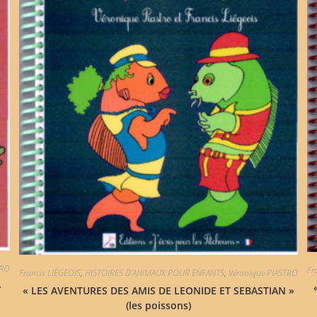
TRO
Fr
Francis LIÉGEOIS
,
HISTOIRES D'ANIMAUX POUR ENFANTS
,
Véronique PIASTRO
»
« LES AVENTURES DES AMIS DE LEONIDE ET SEBASTIAN »
(les poissons)