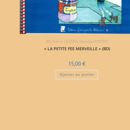
BD
,
Francis LIÉGEOIS
,
Véronique PIASTRO
« LA PETITE FEE MERVEILLE » (BD)
15,00
€
Ajouter au panier