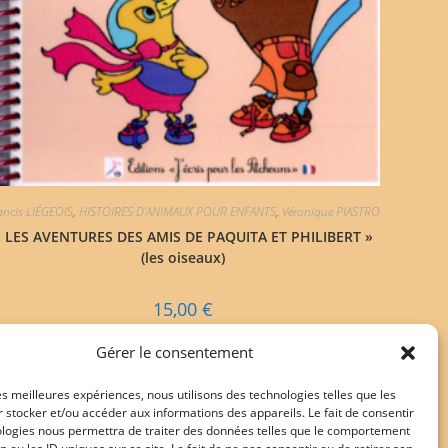
ancis LIÉGEOIS
,
HISTOIRES D'ANIMAUX POUR ENFANTS
,
Véronique PIASTRO
« LES AVENTURES DES AMIS DE PAQUITA ET PHILIBERT »
(les oiseaux)
15,00
€
Ajouter au panier
Gérer le consentement
les meilleures expériences, nous utilisons des technologies telles que les
 stocker et/ou accéder aux informations des appareils. Le fait de consentir
ologies nous permettra de traiter des données telles que le comportement
1
2
3