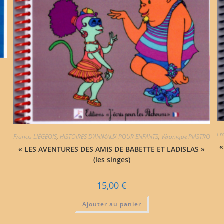
Fr
Francis LIÉGEOIS
,
HISTOIRES D'ANIMAUX POUR ENFANTS
,
Véronique PIASTRO
«
« LES AVENTURES DES AMIS DE BABETTE ET LADISLAS »
(les singes)
15,00
€
Ajouter au panier