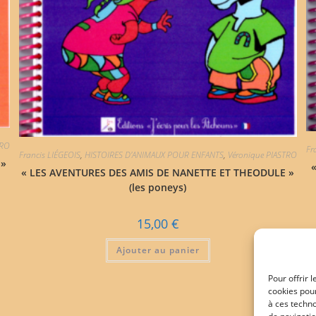
TRO
Fr
Francis LIÉGEOIS
,
HISTOIRES D'ANIMAUX POUR ENFANTS
,
Véronique PIASTRO
 »
« LES AVENTURES DES AMIS DE NANETTE ET THEODULE »
(les poneys)
15,00
€
Ajouter au panier
Pour offrir 
cookies pour
à ces techn