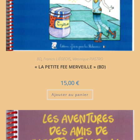
BD
,
Francis LIÉGEOIS
,
Véronique PIASTRO
« LA PETITE FEE MERVEILLE » (BD)
15,00
€
Ajouter au panier