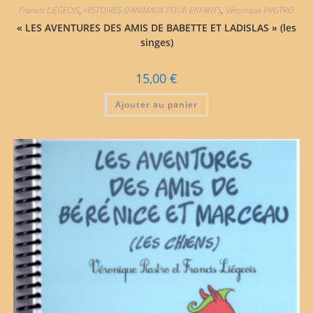
Francis LIÉGEOIS
,
HISTOIRES D'ANIMAUX POUR ENFANTS
,
Véronique PIASTRO
« LES AVENTURES DES AMIS DE BABETTE ET LADISLAS » (les
singes)
15,00
€
Ajouter au panier