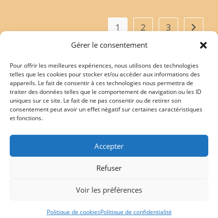
1
2
3
Gérer le consentement
Pour offrir les meilleures expériences, nous utilisons des technologies
telles que les cookies pour stocker et/ou accéder aux informations des
appareils. Le fait de consentir à ces technologies nous permettra de
Mentions légales
traiter des données telles que le comportement de navigation ou les ID
uniques sur ce site. Le fait de ne pas consentir ou de retirer son
consentement peut avoir un effet négatif sur certaines caractéristiques
et fonctions.
Politique de confidentialité
Accepter
Politique de cookies (UE)
Refuser
Conditions générales de vente
Voir les préférences
Copyright 2026 - J'écris pour les Pitchouns - N° Siret : 479 817 884 00022 -
Politique de cookies
Politique de confidentialité
49300 CHOLET