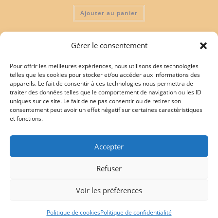
Ajouter au panier
Gérer le consentement
Pour offrir les meilleures expériences, nous utilisons des technologies
telles que les cookies pour stocker et/ou accéder aux informations des
appareils. Le fait de consentir à ces technologies nous permettra de
Mentions légales
traiter des données telles que le comportement de navigation ou les ID
uniques sur ce site. Le fait de ne pas consentir ou de retirer son
consentement peut avoir un effet négatif sur certaines caractéristiques
et fonctions.
Politique de confidentialité
Accepter
Politique de cookies (UE)
Refuser
Conditions générales de vente
Voir les préférences
Copyright 2026 - J'écris pour les Pitchouns - N° Siret : 479 817 884 00022 -
Politique de cookies
Politique de confidentialité
49300 CHOLET