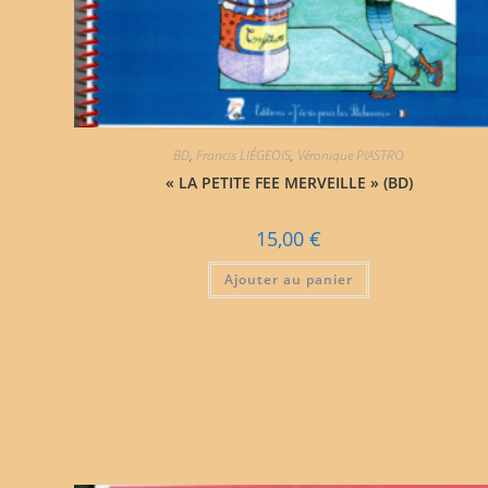
BD
,
Francis LIÉGEOIS
,
Véronique PIASTRO
« LA PETITE FEE MERVEILLE » (BD)
15,00
€
Ajouter au panier