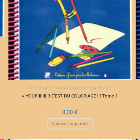
COLORIAGES
,
Francis LIÉGEOIS
,
Véronique PIASTRO
« YOUPIIIIIII !! C’EST DU COLORIAGE !!! Tome 1
8,00
€
Ajouter au panier