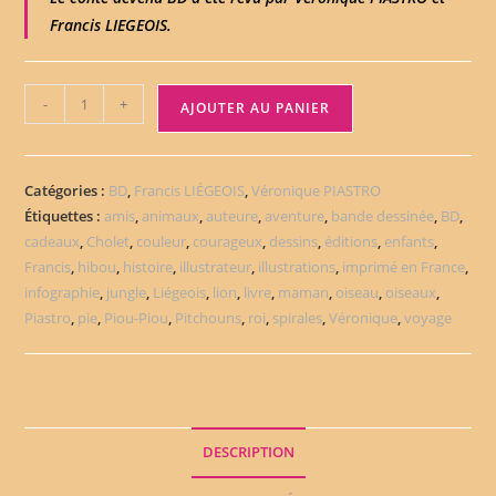
Francis LIEGEOIS.
-
+
AJOUTER AU PANIER
Catégories :
BD
,
Francis LIÉGEOIS
,
Véronique PIASTRO
Étiquettes :
amis
,
animaux
,
auteure
,
aventure
,
bande dessinée
,
BD
,
cadeaux
,
Cholet
,
couleur
,
courageux
,
dessins
,
éditions
,
enfants
,
Francis
,
hibou
,
histoire
,
illustrateur
,
illustrations
,
imprimé en France
,
infographie
,
jungle
,
Liégeois
,
lion
,
livre
,
maman
,
oiseau
,
oiseaux
,
Piastro
,
pie
,
Piou-Piou
,
Pitchouns
,
roi
,
spirales
,
Véronique
,
voyage
DESCRIPTION