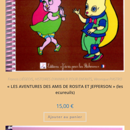
Francis LIÉGEOIS
,
HISTOIRES D'ANIMAUX POUR ENFANTS
,
Véronique PIASTRO
« LES AVENTURES DES AMIS DE ROSITA ET JEFFERSON » (les
ecureuils)
15,00
€
Ajouter au panier