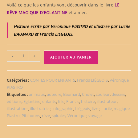
Voilà ce que les enfants vont découvrir dans le livre
LE
RÊVE MAGIQUE D’EGLANTINE
et aimer.
Histoire écrite par Véronique PIASTRO et illustrée par Lucile
BAUMARD et Francis LIEGEOIS.
-
+
AJOUTER AU PANIER
Catégories :
CONTES POUR ENFANTS
,
Francis LIÉGEOIS
,
Véronique
PIASTRO
Étiquettes :
animaux
,
auteure
,
Baumard
,
Cholet
,
couleur
,
dessins
,
éditions
,
Eglantine
,
enfants
,
fille
,
Francis
,
histoire
,
illustrateur
,
illustrations
,
illustratrice
,
infographie
,
Liégeois
,
livre
,
Lucile
,
magique
,
Piastro
,
Pitchouns
,
rêve
,
spirales
,
Véronique
,
voyage